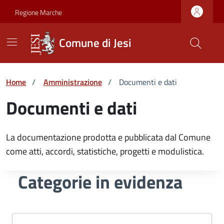
Vai ai contenuti
Vai al footer
Skip to Main Content
Regione Marche
Comune di Jesi
Home
/
Amministrazione
/
Documenti e dati
Documenti e dati
La documentazione prodotta e pubblicata dal Comune
come atti, accordi, statistiche, progetti e modulistica.
Categorie in evidenza