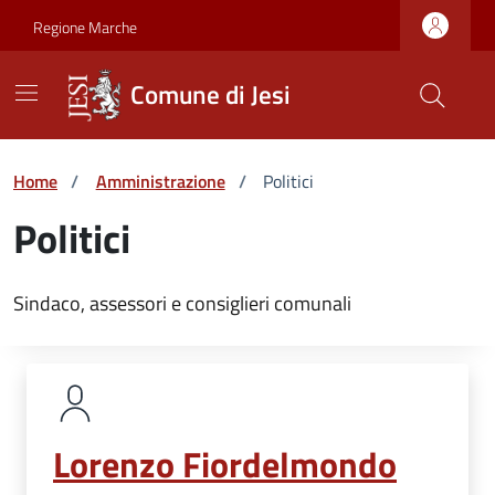
Vai ai contenuti
Vai al footer
Skip to Main Content
Regione Marche
Comune di Jesi
Home
/
Amministrazione
/
Politici
Politici
Sindaco, assessori e consiglieri comunali
Lorenzo Fiordelmondo