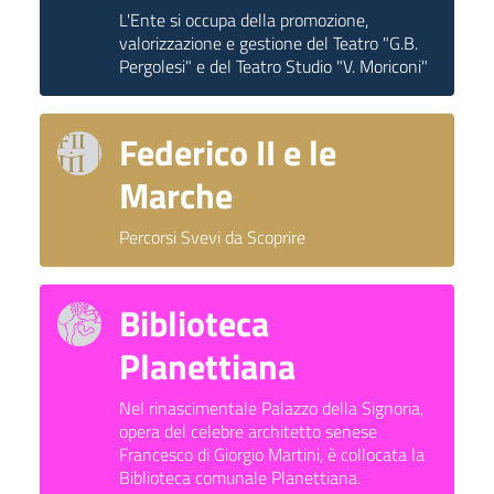
L'Ente si occupa della promozione,
valorizzazione e gestione del Teatro "G.B.
Pergolesi" e del Teatro Studio "V. Moriconi"
Federico II e le
Marche
Percorsi Svevi da Scoprire
Biblioteca
Planettiana
Nel rinascimentale Palazzo della Signoria,
opera del celebre architetto senese
Francesco di Giorgio Martini, è collocata la
Biblioteca comunale Planettiana.