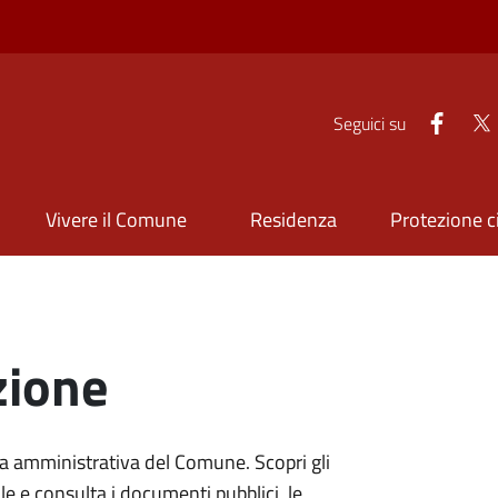
Faceb
Seguici su
Vivere il Comune
Residenza
Protezione ci
zione
ura amministrativa del Comune. Scopri gli
onale e consulta i documenti pubblici, le