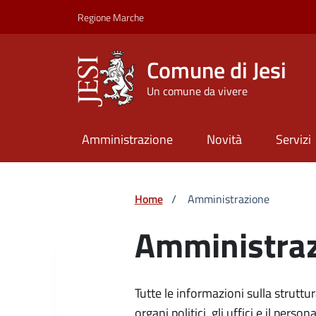
Vai ai contenuti
Vai al footer
Skip to Main Content
Regione Marche
Comune di Jesi
Un comune da vivere
Amministrazione
Novità
Servizi
Home
/
Amministrazione
Amministra
Tutte le informazioni sulla strutt
organi politici, gli uffici e il pers