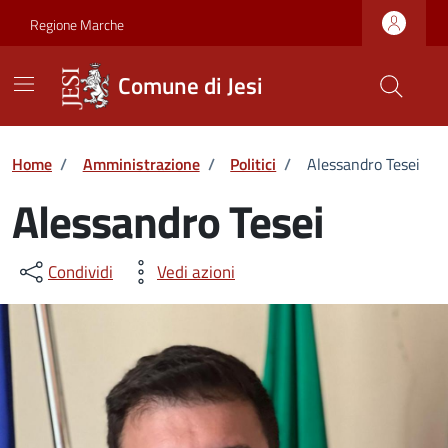
Vai ai contenuti
Vai al footer
Skip to Main Content
Regione Marche
Comune di Jesi
Home
/
Amministrazione
/
Politici
/
Alessandro Tesei
Alessandro Tesei
Condividi
Vedi azioni