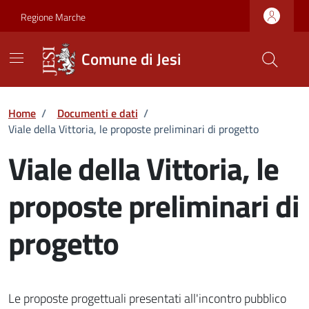
Vai ai contenuti
Vai al footer
Skip to Main Content
Regione Marche
Comune di Jesi
Home
/
Documenti e dati
/
Viale della Vittoria, le proposte preliminari di progetto
Viale della Vittoria, le
proposte preliminari di
progetto
Le proposte progettuali presentati all'incontro pubblico