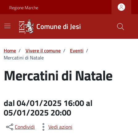
Vai ai contenuti
Vai al footer
Skip to Main Content
Regione Marche
Comune di Jesi
Home
/
Vivere il comune
/
Eventi
/
Mercatini di Natale
Mercatini di Natale
dal 04/01/2025 16:00 al
05/01/2025 20:00
Condividi
Vedi azioni